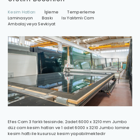
Kesim Hatları
İşleme
Temperleme
Laminasyon
Baskı
Isı Yalıtımlı Cam
Ambalaj veya Sevkiyat
Efes Cam 3 farklı tesisinde; 2adet 6000 x 3210 mm Jumbo
Efe
düz cam kesim hatları ve 1 adet 6000 x 3210 Jumbo lamine
600
kesim hattı ile kusursuz kesim yapabilmektedir
fre
işl