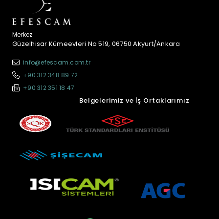
Merkez
Güzelhisar Kümeevleri No 519, 06750 Akyurt/Ankara
info@efescam.com.tr
+90 312 348 89 72
+90 312 351 18 47
Belgelerimiz ve İş Ortaklarımız