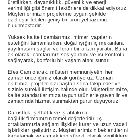
üretilirken, dayanıklılık, güvenlik ve enerji
verimliliği gibi önemli faktörlere de dikkat ediyoruz.
Müşterilerimizin projelerine uygun şekilde
özelleştirilebilen geniş bir ürün yelpazemiz
bulunmaktadır.
Yüksek kaliteli camlarımız, mimari yapıların
estetiğini tamamlarken, doğal ışığın iç mekanlara
yayılmasını sağlar ve ferah bir ortam yaratır. Buna
ek olarak, camlarımız ses yalıtımı ve ısı kontrolü
sağlayarak, konforlu bir yaşam alanı sunar.
Efes Cam olarak, müşteri memnuniyetini her
zaman önceliğimiz olarak görüyoruz. Uzman
ekibimiz, projelerinizi baştan sona takip eder ve
sizinle sürekli iletişim halinde olur. Müşterilerimize,
kalite standartlarımıza uygun ürünlerle güvenilir ve
zamanında hizmet sunmaktan gurur duyuyoruz.
Dürüstlük, şeffaflık ve iş ahlakına
bağlılık firmamızın temel değerleridir. İş
ortaklarımızla sağlam ilişkiler kurar ve uzun vadeli
işbirlikleri geliştiririz. Müşterilerimizin beklentilerini
karşılamak ve aşmak için sürekli olarak yeniliklere