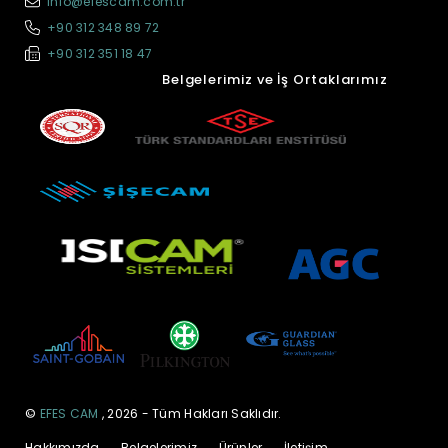
info@efescam.com.tr
+90 312 348 89 72
+90 312 351 18 47
Belgelerimiz ve İş Ortaklarımız
©
EFES CAM
, 2026 - Tüm Hakları Saklıdır.
Hakkımızda
Belgelerimiz
Ürünler
İletişim