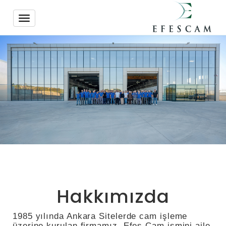
Toggle
navigation
Hakkımızda
1985 yılında Ankara Sitelerde cam işleme
üzerine kurulan firmamız, Efes Cam ismini aile